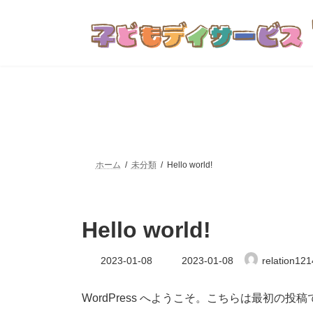
コ
ナ
ン
ビ
テ
ゲ
ン
ー
ツ
シ
へ
ョ
ス
ン
キ
に
ッ
移
プ
動
ホーム
未分類
Hello world!
Hello world!
最
2023-01-08
2023-01-08
relation121
終
更
新
WordPress へようこそ。こちらは最初
日